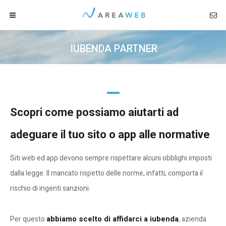
[elfsight_whatsapp_chat id="1"]
HOME
IUBENDA PARTNER
AREA
WEB
Chi siamo
Via Moie 38/E - 25050 Rodengo Saiano
(BS)
Servizi
Scopri come possiamo aiutarti ad
CONTATTACI
adeguare il tuo sito o app alle normative
Siti internet
Siti web ed app devono sempre rispettare alcuni obblighi imposti
Marketing online
dalla legge. Il mancato rispetto delle norme, infatti, comporta il
rischio di ingenti sanzioni.
Grafica
abbiamo scelto di affidarci a iubenda
Per questo
, azienda
Portfolio