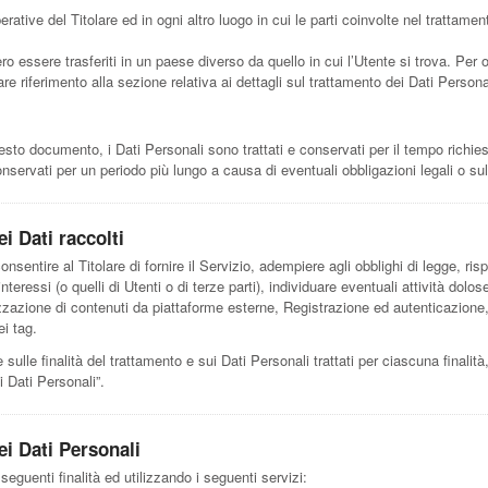
erative del Titolare ed in ogni altro luogo in cui le parti coinvolte nel trattamen
ro essere trasferiti in un paese diverso da quello in cui l’Utente si trova. Per o
re riferimento alla sezione relativa ai dettagli sul trattamento dei Dati Persona
to documento, i Dati Personali sono trattati e conservati per il tempo richiest
onservati per un periodo più lungo a causa di eventuali obbligazioni legali o su
i Dati raccolti
onsentire al Titolare di fornire il Servizio, adempiere agli obblighi di legge, ri
d interessi (o quelli di Utenti o di terze parti), individuare eventuali attività dol
lizzazione di contenuti da piattaforme esterne, Registrazione ed autenticazione
i tag.
sulle finalità del trattamento e sui Dati Personali trattati per ciascuna finalità,
i Dati Personali”.
ei Dati Personali
 seguenti finalità ed utilizzando i seguenti servizi: