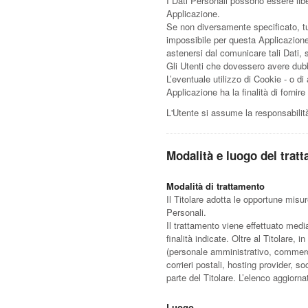
I Dati Personali possono essere libe
Applicazione.
Se non diversamente specificato, tut
impossibile per questa Applicazione f
astenersi dal comunicare tali Dati, 
Gli Utenti che dovessero avere dubbi
L’eventuale utilizzo di Cookie - o di 
Applicazione ha la finalità di fornire
L'Utente si assume la responsabilità
Modalità e luogo del tratt
Modalità di trattamento
Il Titolare adotta le opportune misu
Personali.
Il trattamento viene effettuato medi
finalità indicate. Oltre al Titolare,
(personale amministrativo, commercia
corrieri postali, hosting provider,
parte del Titolare. L’elenco aggiorn
Luogo