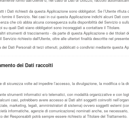
ramente forniti dall'Utente o, nel caso di Dati di Utilizzo, raccolti automatica
ti i Dati richiesti da questa Applicazione sono obbligatori. Se l’Utente rifiuta
ornire il Servizio. Nei casi in cui questa Applicazione indichi alcuni Dati come 
senza che ciò abbia alcuna conseguenza sulla disponibilità del Servizio o sulla
 su quali Dati siano obbligatori sono incoraggiati a contattare il Titolare.
altri strumenti di tracciamento - da parte di questa Applicazione o dei titolari de
 il Servizio richiesto dall'Utente, oltre alle ulteriori finalità descritte nel pres
 dei Dati Personali di terzi ottenuti, pubblicati o condivisi mediante questa Ap
amento dei Dati raccolti
re di sicurezza volte ad impedire l’accesso, la divulgazione, la modifica o la d
ante strumenti informatici e/o telematici, con modalità organizzative e con log
 in alcuni casi, potrebbero avere accesso ai Dati altri soggetti coinvolti nell’or
le, marketing, legali, amministratori di sistema) ovvero soggetti esterni (come 
 società informatiche, agenzie di comunicazione) nominati anche, se necessario
ato dei Responsabili potrà sempre essere richiesto al Titolare del Trattamento.