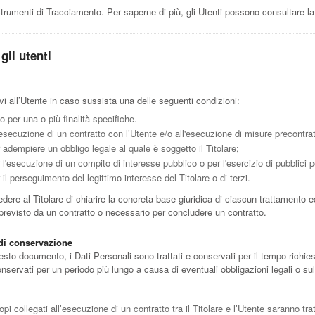
Strumenti di Tracciamento. Per saperne di più, gli Utenti possono consultare l
gli utenti
tivi all’Utente in caso sussista una delle seguenti condizioni:
o per una o più finalità specifiche.
'esecuzione di un contratto con l’Utente e/o all'esecuzione di misure precontrat
 adempiere un obbligo legale al quale è soggetto il Titolare;
l'esecuzione di un compito di interesse pubblico o per l'esercizio di pubblici pote
il perseguimento del legittimo interesse del Titolare o di terzi.
re al Titolare di chiarire la concreta base giuridica di ciascun trattamento ed 
 previsto da un contratto o necessario per concludere un contratto.
 di conservazione
to documento, i Dati Personali sono trattati e conservati per il tempo richiest
onservati per un periodo più lungo a causa di eventuali obbligazioni legali o su
opi collegati all’esecuzione di un contratto tra il Titolare e l’Utente saranno tr